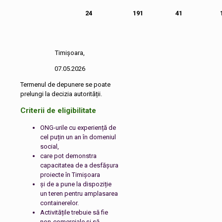
24
191
41
Timișoara,
07.05.2026
Termenul de depunere se poate
prelungi la decizia autorității.
Criterii de eligibilitate
ONG-urile cu experiență de
cel puțin un an în domeniul
social,
care pot demonstra
capacitatea de a desfășura
proiecte în Timișoara
și de a pune la dispoziție
un teren pentru amplasarea
containerelor.
Activitățile trebuie să fie
non-comerciale și să