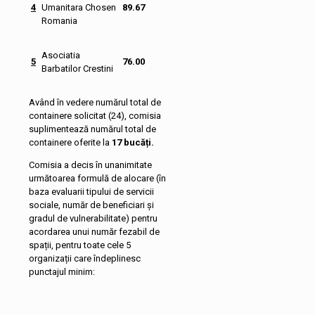
4
Umanitara Chosen
89.67
Romania
Asociatia
5
76.00
Barbatilor Crestini
Având în vedere numărul total de
containere solicitat (24), comisia
suplimentează numărul total de
containere oferite la
17 bucăți.
Comisia a decis în unanimitate
următoarea formulă de alocare (în
baza evaluarii tipului de servicii
sociale, număr de beneficiari și
gradul de vulnerabilitate) pentru
acordarea unui număr fezabil de
spații, pentru toate cele 5
organizații care îndeplinesc
punctajul minim: