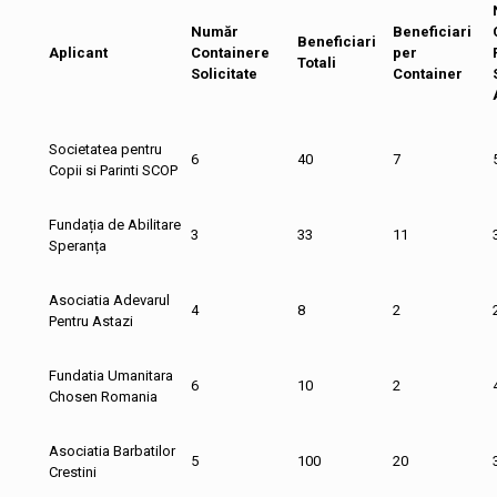
Număr
Beneficiari
Beneficiari
Aplicant
Containere
per
Totali
Solicitate
Container
Societatea pentru
6
40
7
Copii si Parinti SCOP
Fundația de Abilitare
3
33
11
Speranța
Asociatia Adevarul
4
8
2
Pentru Astazi
Fundatia Umanitara
6
10
2
Chosen Romania
Asociatia Barbatilor
5
100
20
Crestini