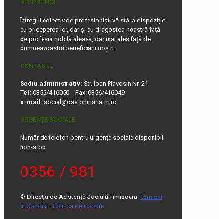
DESPRE NOI
Întregul colectiv de profesioniști vă stă la dispoziție
cu priceperea lor, dar și cu dragostea noastră față
de profesia nobilă aleasă, dar mai ales față de
dumneavoastră beneficiarii noștri.
CONTACTE
Sediu administrativ:
Str. Ioan Plavosin Nr. 21
Tel:
0356/416050 Fax: 0356/416049
e-mail:
social@das.primariatm.ro
URGENȚE SOCIALE
Număr de telefon pentru urgențe sociale disponibil
non-stop
0356 / 981
© Direcția de Asistență Socială Timișoara.
Termeni
si Conditii
-
Politica de Cookie