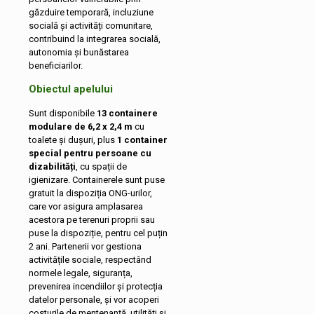
găzduire temporară, incluziune
socială și activități comunitare,
contribuind la integrarea socială,
autonomia și bunăstarea
beneficiarilor.
Obiectul apelului
Sunt disponibile
13 containere
modulare de 6,2 x 2,4 m
cu
toalete și dușuri, plus
1 container
special pentru persoane cu
dizabilități
, cu spații de
igienizare. Containerele sunt puse
gratuit la dispoziția ONG-urilor,
care vor asigura amplasarea
acestora pe terenuri proprii sau
puse la dispoziție, pentru cel puțin
2 ani. Partenerii vor gestiona
activitățile sociale, respectând
normele legale, siguranța,
prevenirea incendiilor și protecția
datelor personale, și vor acoperi
costurile de mentenanță, utilități și