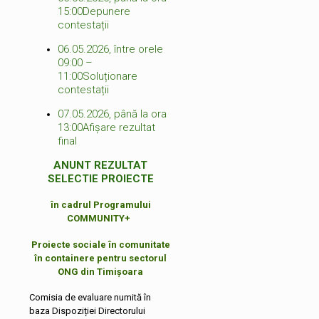
15:00
Depunere
contestații
06.05.2026, între orele
09:00 –
11:00
Soluționare
contestații
07.05.2026, până la ora
13:00
Afișare rezultat
final
ANUNT REZULTAT
SELECTIE PROIECTE
în cadrul Programului
COMMUNITY+
Proiecte sociale în comunitate
în containere pentru sectorul
ONG din Timișoara
Comisia de evaluare numită în
baza Dispoziției Directorului