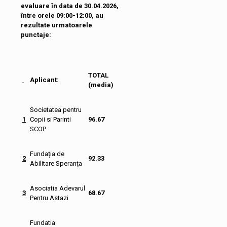
evaluare în data de 30.04.2026,
între orele 09:00-12:00,
au
rezultate urmatoarele
punctaje:
TOTAL
Aplicant:
(media)
Societatea pentru
1
Copii si Parinti
96.67
SCOP
Fundația de
2
92.33
Abilitare Speranța
Asociatia Adevarul
3
68.67
Pentru Astazi
Fundatia