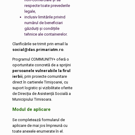
respecte toate prevederile
legale,
inclusiv limitările privind
numărul de beneficiari
găzduiți și condițiile
tehnice ale containerelor.
Clarificările se trimit prin email la
social@das.primariatm.ro
.
Programul COMMUNITY+ oferă o
oportunitate concretă de a sprijini
persoanele vulnerabile la firul
ierbii
, prin proiecte comunitare
direct în cartierele Timișoarei, cu
suport logistic și vizibilitate oferite
de Direcția de Asistență Socială a
Municipiului Timisoara.
Modul de aplicare
Se completează formularul de
aplicare de mai jos împreună cu
toate anexele enumerate în el.