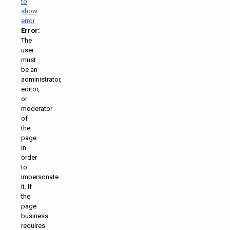
to
show
error
Error:
The
user
must
be an
administrator,
editor,
or
moderator
of
the
page
in
order
to
impersonate
it. If
the
page
business
requires