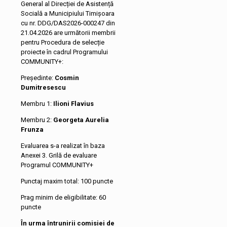
General al Direcției de Asistență
Socială a Municipiului Timișoara
cu nr. DDG/DAS2026-000247 din
21.04.2026 are următorii membrii
pentru Procedura de selecție
proiecte în cadrul Programului
COMMUNITY+:
Președinte:
Cosmin
Dumitresescu
Membru 1:
Ilioni Flavius
Membru 2:
Georgeta Aurelia
Frunza
Evaluarea s-a realizat în baza
Anexei 3. Grilă de evaluare
Programul COMMUNITY+
Punctaj maxim total: 100 puncte
Prag minim de eligibilitate: 60
puncte
În urma întrunirii comisiei de