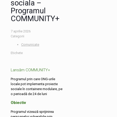
sociala –
Programul
COMMUNITY+
7 aprilie 2026
Categorii
Comunicate
Etichete
Lansăm COMMUNITY+
Programul prin care ONG-urile
locale pot implementa proiecte
sociale în containere modulare, pe
o perioadă de 24 de luni
Obiectiv
Programul vizează sprijinirea
persoanelor vulnerabile prin