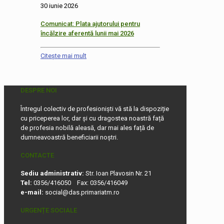
30 iunie 2026
Comunicat: Plata ajutorului pentru
încălzire aferentă lunii mai 2026
Citește mai mult
DESPRE NOI
Întregul colectiv de profesioniști vă stă la dispoziție
cu priceperea lor, dar și cu dragostea noastră față
de profesia nobilă aleasă, dar mai ales față de
dumneavoastră beneficiarii noștri.
CONTACTE
Sediu administrativ:
Str. Ioan Plavosin Nr. 21
Tel:
0356/416050 Fax: 0356/416049
e-mail:
social@das.primariatm.ro
URGENȚE SOCIALE