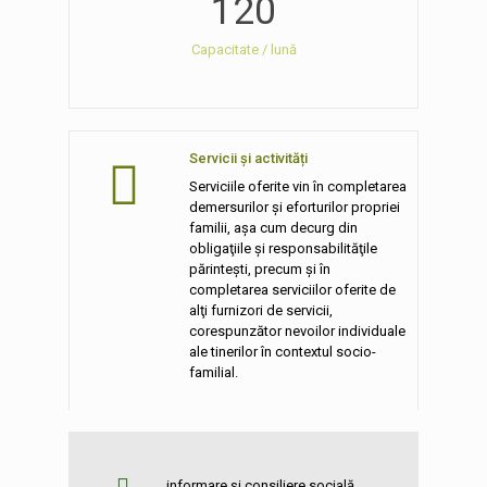
120
Capacitate / lună
Servicii și activități
Serviciile oferite vin în completarea
demersurilor şi eforturilor propriei
familii, aşa cum decurg din
obligaţiile şi responsabilităţile
părinteşti, precum şi în
completarea serviciilor oferite de
alţi furnizori de servicii,
corespunzător nevoilor individuale
ale tinerilor în contextul socio-
familial.
informare și consiliere socială