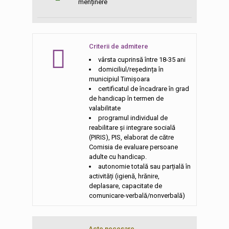
menținere
Criterii de admitere
vârsta cuprinsă între 18-35 ani
domiciliul/reședința în
municipiul Timișoara
certificatul de încadrare în grad
de handicap în termen de
valabilitate
programul individual de
reabilitare şi integrare socială
(PIRIS), PIS, elaborat de către
Comisia de evaluare persoane
adulte cu handicap.
autonomie totală sau parțială în
activități (igienă, hrănire,
deplasare, capacitate de
comunicare-verbală/nonverbală)
Acte necesare