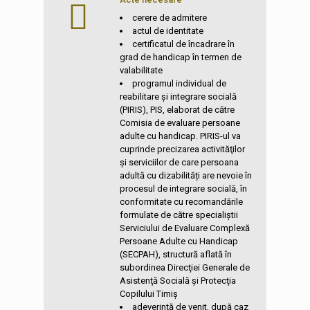
cerere de admitere
actul de identitate
certificatul de încadrare în
grad de handicap în termen de
valabilitate
programul individual de
reabilitare şi integrare socială
(PIRIS), PIS, elaborat de către
Comisia de evaluare persoane
adulte cu handicap. PIRIS-ul va
cuprinde precizarea activităţilor
şi serviciilor de care persoana
adultă cu dizabilități are nevoie în
procesul de integrare socială, în
conformitate cu recomandările
formulate de către specialiştii
Serviciului de Evaluare Complexă
Persoane Adulte cu Handicap
(SECPAH), structură aflată în
subordinea Direcţiei Generale de
Asistenţă Socială şi Protecţia
Copilului Timiș
adeverință de venit, după caz