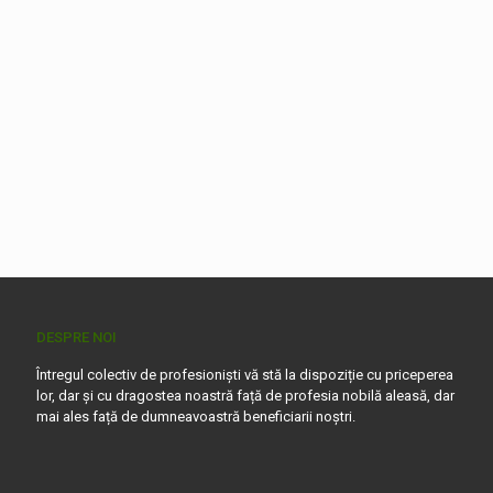
DESPRE NOI
Întregul colectiv de profesioniști vă stă la dispoziție cu priceperea
lor, dar și cu dragostea noastră față de profesia nobilă aleasă, dar
mai ales față de dumneavoastră beneficiarii noștri.