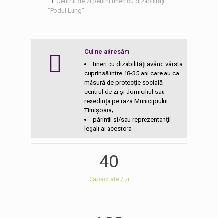
Centrul de zi pentru tineri cu dizabilități
"Podul Lung"
Cui ne adresăm
tineri cu dizabilităţi având vârsta
cuprinsă între 18-35 ani care au ca
măsură de protecție socială
centrul de zi și domiciliul sau
reședința pe raza Municipiului
Timișoara;
părinţii și/sau reprezentanţii
legali ai acestora
40
Capacitate / zi