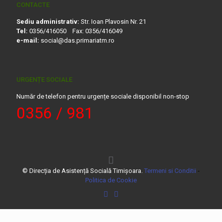
CONTACTE
Sediu administrativ:
Str. Ioan Plavosin Nr. 21
Tel:
0356/416050 Fax: 0356/416049
e-mail:
social@das.primariatm.ro
URGENȚE SOCIALE
Număr de telefon pentru urgențe sociale disponibil non-stop
0356 / 981
© Direcția de Asistență Socială Timișoara.
Termeni si Conditii
-
Politica de Cookie