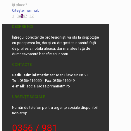
Îți place?
Citește mai mult
1
...
3
4
5
6
7
...
17
DESPRE NOI
Întregul colectiv de profesioniști vă stă la dispoziție
cu priceperea lor, dar și cu dragostea noastră față
de profesia nobilă aleasă, dar mai ales față de
dumneavoastră beneficiarii noștri.
CONTACTE
Sediu administrativ:
Str. Ioan Plavosin Nr. 21
Tel:
0356/416050 Fax: 0356/416049
e-mail:
social@das.primariatm.ro
URGENȚE SOCIALE
Număr de telefon pentru urgențe sociale disponibil
non-stop
0356 / 981