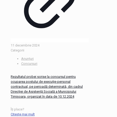
11 decembrie 2024
Categorii
Anunțuri
Concursuri
Rezultatul probei scrise la concursul pentru
ocuparea postului de execuţie-personal
contractual, pe perioadă determinată, din cadrul
Direcţiei de Asistenţă Socială a Municipiului
Timişoara, organizat în data de 10.12.2024
Îți place?
Citește mai mult