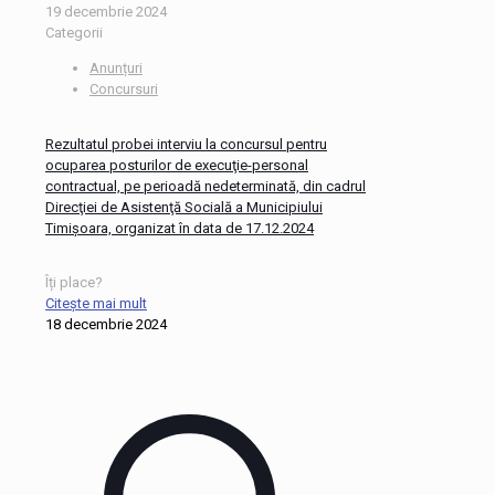
19 decembrie 2024
Categorii
Anunțuri
Concursuri
Rezultatul probei interviu la concursul pentru
ocuparea posturilor de execuţie-personal
contractual, pe perioadă nedeterminată, din cadrul
Direcţiei de Asistenţă Socială a Municipiului
Timişoara, organizat în data de 17.12.2024
Îți place?
Citește mai mult
18 decembrie 2024