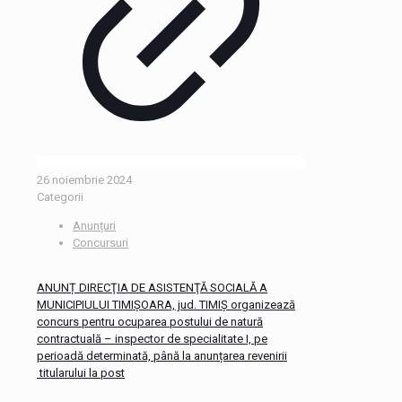
26 noiembrie 2024
Categorii
Anunțuri
Concursuri
ANUNȚ DIRECŢIA DE ASISTENŢĂ SOCIALĂ A
MUNICIPIULUI TIMIŞOARA, jud. TIMIȘ organizează
concurs pentru ocuparea postului de natură
contractuală – inspector de specialitate I, pe
perioadă determinată, până la anunțarea revenirii
titularului la post