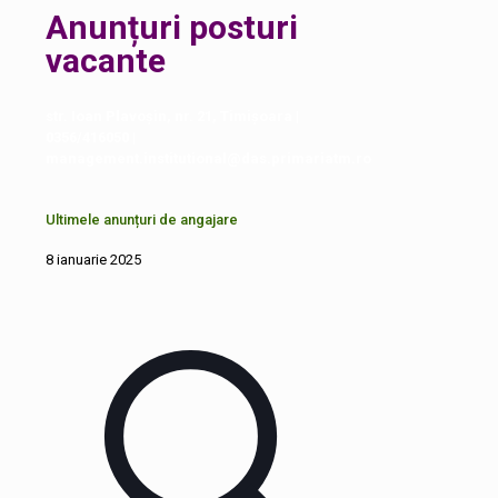
Anunțuri posturi
vacante
str. Ioan Plavoșin, nr. 21, Timișoara |
0356/416050 |
management.institutional@das.primariatm.ro
Ultimele anunțuri de angajare
8 ianuarie 2025