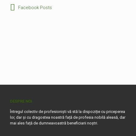
Facebook Posts
DESPRE NOI
Întregul colectiv de profesioniști vă stă la dispoziție cu priceperea
lor, dar și cu dragostea noastră față de profesia nobilă aleasă, dar
mai ales față de dumneavoastră beneficiarii noștri.