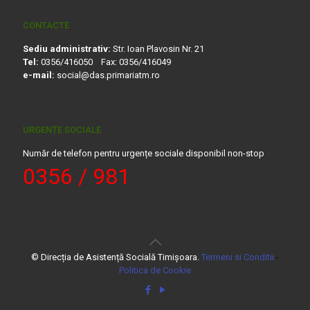
CONTACTE
Sediu administrativ:
Str. Ioan Plavosin Nr. 21
Tel:
0356/416050 Fax: 0356/416049
e-mail:
social@das.primariatm.ro
URGENȚE SOCIALE
Număr de telefon pentru urgențe sociale disponibil non-stop
0356 / 981
© Direcția de Asistență Socială Timișoara.
Termeni si Conditii
-
Politica de Cookie