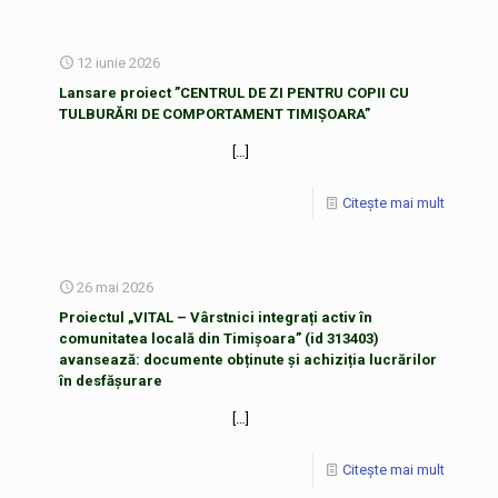
12 iunie 2026
Lansare proiect ”CENTRUL DE ZI PENTRU COPII CU
TULBURĂRI DE COMPORTAMENT TIMIȘOARA”
[…]
Citește mai mult
26 mai 2026
Proiectul „VITAL – Vârstnici integrați activ în
comunitatea locală din Timișoara” (id 313403)
avansează: documente obținute și achiziția lucrărilor
în desfășurare
[…]
Citește mai mult