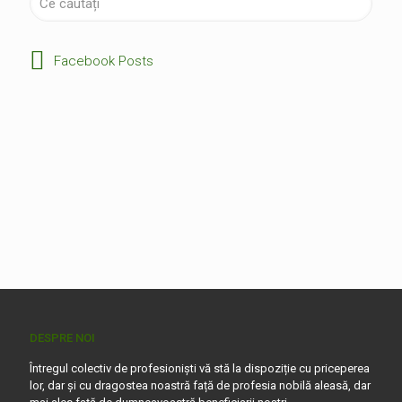
Facebook Posts
DESPRE NOI
Întregul colectiv de profesioniști vă stă la dispoziție cu priceperea
lor, dar și cu dragostea noastră față de profesia nobilă aleasă, dar