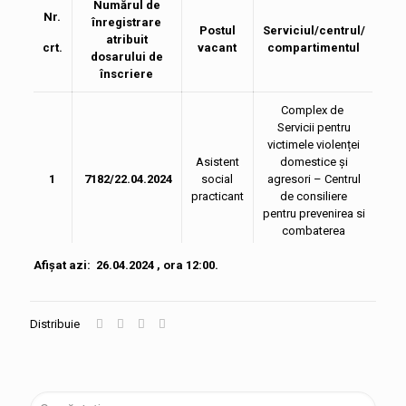
Numărul de
Nr.
înregistrare
Postul
Serviciul/centrul/
Pun
atribuit
crt.
vacant
compartimentul
int
dosarului de
înscriere
Complex de
Servicii pentru
victimele violenței
Asistent
domestice și
1
7182/22.04.2024
social
agresori – Centrul
88
practicant
de consiliere
pentru prevenirea si
combaterea
violenței în familie
Afișat azi: 26.04.2024 , ora 12:00.
Distribuie