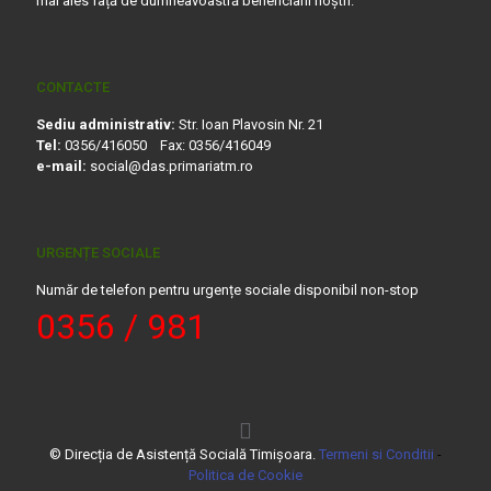
mai ales față de dumneavoastră beneficiarii noștri.
CONTACTE
Sediu administrativ:
Str. Ioan Plavosin Nr. 21
Tel:
0356/416050 Fax: 0356/416049
e-mail:
social@das.primariatm.ro
URGENȚE SOCIALE
Număr de telefon pentru urgențe sociale disponibil non-stop
0356 / 981
© Direcția de Asistență Socială Timișoara.
Termeni si Conditii
-
Politica de Cookie