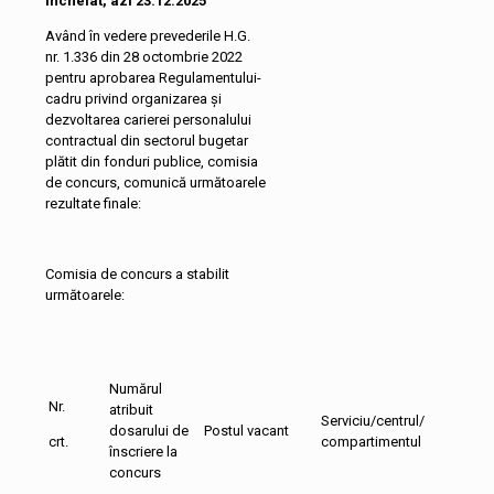
Încheiat, azi 23.12.2025
Având în vedere prevederile H.G.
nr. 1.336 din 28 octombrie 2022
pentru aprobarea Regulamentului-
cadru privind organizarea şi
dezvoltarea carierei personalului
contractual din sectorul bugetar
plătit din fonduri publice, comisia
de concurs, comunică următoarele
rezultate finale:
Comisia de concurs a stabilit
următoarele:
Numărul
Nr.
atribuit
Serviciu/centrul/
dosarului de
Postul vacant
crt.
compartimentul
înscriere la
concurs