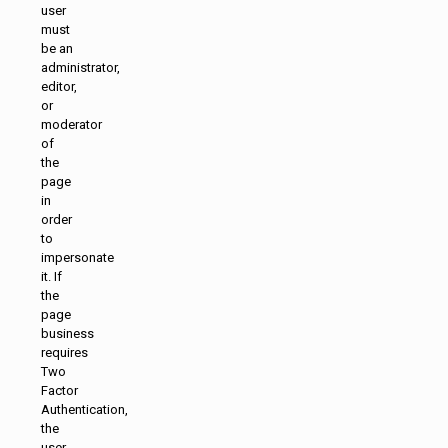
user
must
be an
administrator,
editor,
or
moderator
of
the
page
in
order
to
impersonate
it. If
the
page
business
requires
Two
Factor
Authentication,
the
user