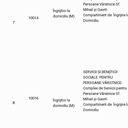
Persoane Vârstnice Sf.
Mihail și Gavril-
Îngrijitor la
Compartiment de Îngrijire l
domiciliu (M)
10014
Domiciliu
7
SERVICII ȘI BENEFICII
SOCIALE PENTRU
PERSOANE VÂRSTNICE-
Complex de Servicii pentru
Persoane Vârstnice Sf.
10016
Mihail și Gavril-
Îngrijitor la
8
Compartiment de Îngrijire l
domiciliu (M)
Domiciliu