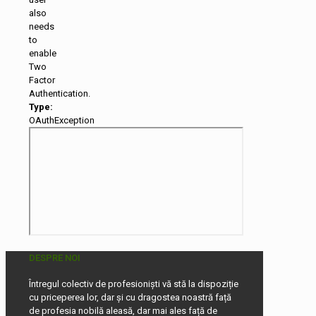
also
needs
to
enable
Two
Factor
Authentication.
Type:
OAuthException
DESPRE NOI
Întregul colectiv de profesioniști vă stă la dispoziție
cu priceperea lor, dar și cu dragostea noastră față
de profesia nobilă aleasă, dar mai ales față de