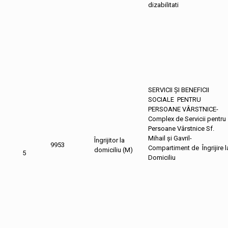
dizabilitati
SERVICII ȘI BENEFICII
SOCIALE PENTRU
PERSOANE VÂRSTNICE-
Complex de Servicii pentru
Persoane Vârstnice Sf.
Mihail și Gavril-
Îngrijitor la
9953
Compartiment de Îngrijire l
domiciliu (M)
5
Domiciliu