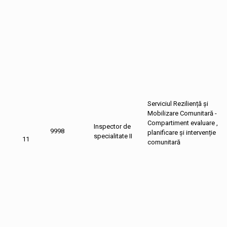
Serviciul Reziliență și
Mobilizare Comunitară -
Compartiment evaluare ,
Inspector de
9998
planificare și intervenție
specialitate II
11
comunitară