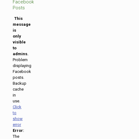
Facebook
Posts
This
message
is
only
visible
to
admins.
Problem
displaying
Facebook
posts.
Backup
cache
in
use.
Click
to
show
error
Error:
The