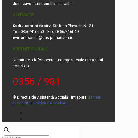
dumneavoastră beneficiarii noștri.
CONTACTE
Sediu administrativ:
Str. Ioan Plavosin Nr. 21
Tel:
0356/416050 Fax: 0356/416049
e-mail:
social@das.primariatm.ro
URGENȚE SOCIALE
Număr de telefon pentru urgențe sociale disponibil
non-stop
0356 / 981
© Direcția de Asistență Socială Timișoara.
Termeni
si Conditii
-
Politica de Cookie