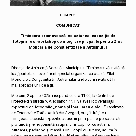
01.04.2025
COMUNICAT
Timișoara promovează incluziunea: expoziție de
fotografie și workshop de integrare pregătite pentru Ziua
Mondială de Conștientizare a Autismului
Direcția de Asistență Socială a Municipiului Timișoara vă invită să
luați parte la un eveniment special organizat cu ocazia Zilei
Mondiale a Conștientizării Autismului, unde vom învăța să fim
mai aproape unii de alții.
Miercuri, 2 aprilie 2025, începând cu ora 11:00, la Centrul de
Proiecte din strada V. Alecsandri nr. 1, va avea loc vernisajul
expoziției de fotografie
„Poate și locul meu e aici…”
. Realizată
de Ferencziné Török Anikó din Szeged, oraș înfrățit cu
Timișoara, această expoziție aduce în prim-plan o perspectivă
profundă și emoționantă asupra lumii copiilor cu autism.
Autoarea, pedagog și mamă a unui copil cu autism, aduce în
prim-plan o perspectivă profundă și emoționantă asupra lumii