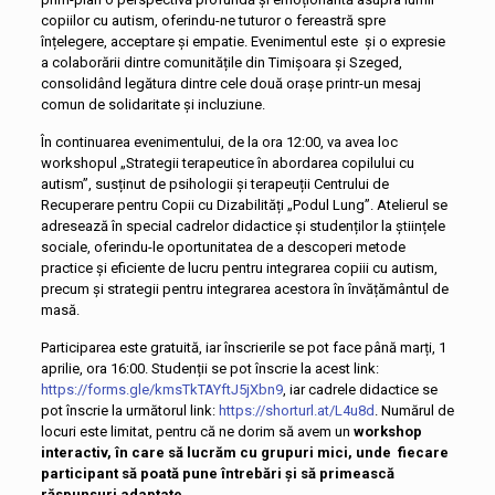
copiilor cu autism, oferindu-ne tuturor o fereastră spre
înțelegere, acceptare și empatie. Evenimentul este și o expresie
a colaborării dintre comunitățile din Timișoara și Szeged,
consolidând legătura dintre cele două orașe printr-un mesaj
comun de solidaritate și incluziune.
În continuarea evenimentului, de la ora 12:00, va avea loc
workshopul „Strategii terapeutice în abordarea copilului cu
autism”, susținut de psihologii și terapeuții Centrului de
Recuperare pentru Copii cu Dizabilități „Podul Lung”. Atelierul se
adresează în special cadrelor didactice și studenților la științele
sociale, oferindu-le oportunitatea de a descoperi metode
practice și eficiente de lucru pentru integrarea copiii cu autism,
precum și strategii pentru integrarea acestora în învățământul de
masă.
Participarea este gratuită, iar înscrierile se pot face până marți, 1
aprilie, ora 16:00. Studenții se pot înscrie la acest link:
https://forms.gle/kmsTkTAYftJ5jXbn9
, iar cadrele didactice se
pot înscrie la următorul link:
https://shorturl.at/L4u8d
. Numărul de
locuri este limitat, pentru că ne dorim să avem un
workshop
interactiv, în care să lucrăm cu grupuri mici, unde fiecare
participant să poată pune întrebări și să primească
răspunsuri adaptate.