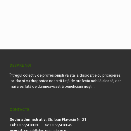
DESPRE NOI
Întregul colectiv de profesioniști vă stă la dispoziție cu priceperea
lor, dar și cu dragostea noastră față de profesia nobilă aleasă, dar
mai ales față de dumneavoastră beneficiarii noștri.
CONTACTE
Sediu administrativ:
Str. Ioan Plavosin Nr. 21
Tel:
0356/416050 Fax: 0356/416049
e-mail:
social@das.primariatm.ro