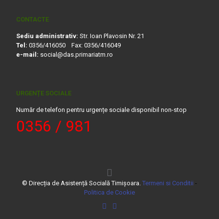
CONTACTE
Sediu administrativ:
Str. Ioan Plavosin Nr. 21
Tel:
0356/416050 Fax: 0356/416049
e-mail:
social@das.primariatm.ro
URGENȚE SOCIALE
Număr de telefon pentru urgențe sociale disponibil non-stop
0356 / 981
© Direcția de Asistență Socială Timișoara.
Termeni si Conditii
-
Politica de Cookie