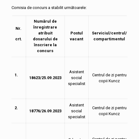
Comisia de concurs a stabilit următoarele:
Numărul de
înregistrare
Nr.
atribuit
Postul
Serviciul/centrul/
Re
crt.
dosarului de
vacant
compartimentul
înscriere la
concurs
Asistent
1.
Centrul de zi pentru
18623/25.09.2023
social
R
copii Kuncz
specialist
Asistent
2.
Centrul de zi pentru
18776/26.09.2023
social
copii Kuncz
specialist