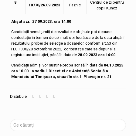
8.
Centrul de zi pentru
18770/26.09.2023
Paznic
copii Kuncz
Afișat azi: 27.09.2023, ora 14:00
Candidaţii nemulţumiţi de rezultatele obținute pot depune
contestaţie în termen de cel mult o zi lucrătoare de la data afişării
rezultatului probei de selecție a dosarelor, conform art.53 din
H.G.1336/28 octombrie 2022, contestație care se depune la
registratura instituției, până în data de
28.09.2023 ora 14:00.
Candidații admiși vor susține proba scrisă în data de
04.10.2023
ora 10.00
la sediul
Directiei de Asistență Socială a
Muncipiului Timișoara, situat în str. I. Plavoșin nr. 21.
Distribuie