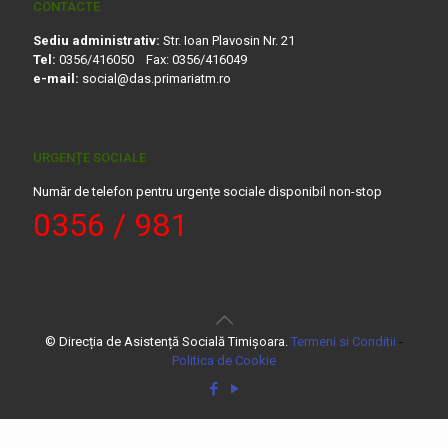
CONTACTE
Sediu administrativ:
Str. Ioan Plavosin Nr. 21
Tel:
0356/416050 Fax: 0356/416049
e-mail:
social@das.primariatm.ro
URGENȚE SOCIALE
Număr de telefon pentru urgențe sociale disponibil non-stop
0356 / 981
© Direcția de Asistență Socială Timișoara.
Termeni si Conditii
-
Politica de Cookie