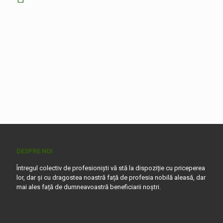
DESPRE NOI
Întregul colectiv de profesioniști vă stă la dispoziție cu priceperea
lor, dar și cu dragostea noastră față de profesia nobilă aleasă, dar
mai ales față de dumneavoastră beneficiarii noștri.