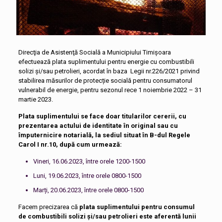
Direcţia de Asistenţă Socială a Municipiului Timişoara
efectuează plata suplimentului pentru energie cu combustibili
solizi şi/sau petrolieri, acordat în baza Legii nr.226/2021 privind
stabilirea măsurilor de protecție socială pentru consumatorul
vulnerabil de energie, pentru sezonul rece 1 noiembrie 2022 – 31
martie 2023.
Plata suplimentului se face doar titularilor cererii, cu
prezentarea actului de identitate în original sau cu
împuternicire notarială, la sediul situat în
B-dul Regele
Carol I nr.10, după cum urmează:
Vineri, 16.06.2023, între orele 12
00
-15
00
Luni, 19.06.2023, între orele 08
00
-15
00
Marți, 20.06.2023, între orele 08
00
-15
00
Facem precizarea că
plata suplimentului pentru consumul
de combustibili solizi şi/sau petrolieri este aferentă lunii