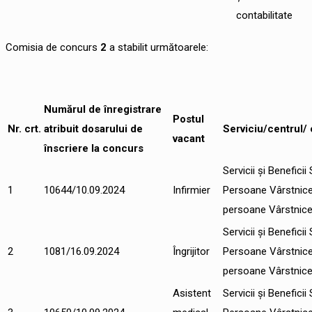
contabilitate
Comisia de concurs
2
a stabilit următoarele:
Numărul de înregistrare
Postul
Nr.
crt.
atribuit dosarului de
Serviciu/centrul/
vacant
înscriere la concurs
Servicii și Benefici
1
10644/10.09.2024
Infirmier
Persoane Vârstnic
persoane Vârstnice 
Servicii și Benefici
2
1081/16.09.2024
Îngrijitor
Persoane Vârstnic
persoane Vârstnice 
Asistent
Servicii și Benefici