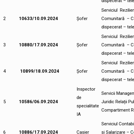
dispecerat – tel
Serviciul Rezilie
2
10633/10.09.2024
Șofer
Comunitară – C
dispecerat – tel
Serviciul Rezilie
3
10880/17.09.2024
Șofer
Comunitară – C
dispecerat – tel
Serviciul Rezilie
4
10899/18.09.2024
Șofer
Comunitară – C
dispecerat – tel
Inspector
Servicii Managem
de
5
10586/06.09.2024
Juridic Relații Pu
specialitate
Compartiment Rel
IA
Serviciul Contabi
6
10886/17.09.2024
Casier
și Salarizare –