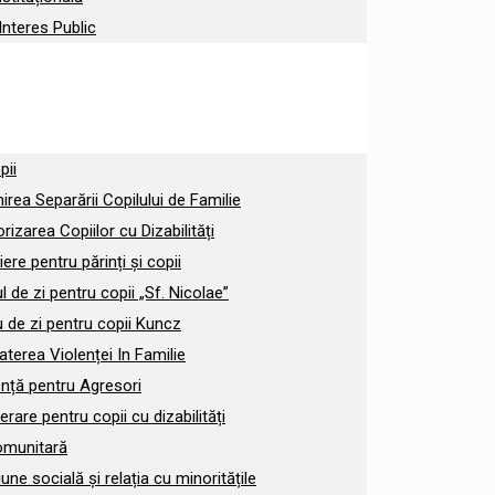
Interes Public
pii
irea Separării Copilului de Familie
rizarea Copiilor cu Dizabilități
iere pentru părinți și copii
l de zi pentru copii „Sf. Nicolae”
 de zi pentru copii Kuncz
erea Violenței In Familie
nță pentru Agresori
rare pentru copii cu dizabilități
omunitară
iune socială și relația cu minoritățile