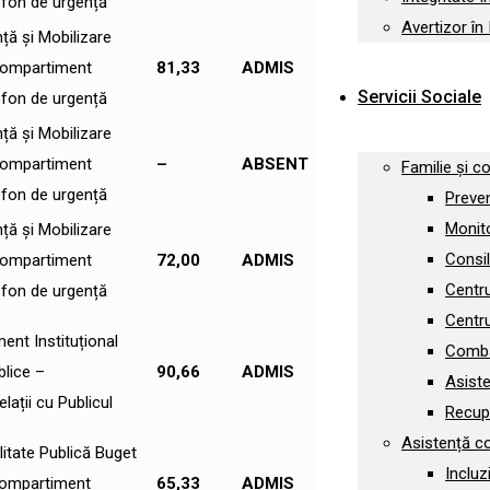
efon de urgență
Avertizor în 
nță și Mobilizare
ompartiment
81,33
ADMIS
Servicii Sociale
efon de urgență
nță și Mobilizare
ompartiment
–
ABSENT
Familie și co
efon de urgență
Preven
Monito
nță și Mobilizare
Consil
ompartiment
72,00
ADMIS
Centru
efon de urgență
Centru
ent Instituțional
Combat
blice –
90,66
ADMIS
Asiste
ații cu Publicul
Recupe
Asistență c
litate Publică Buget
Incluz
 Compartiment
65,33
ADMIS