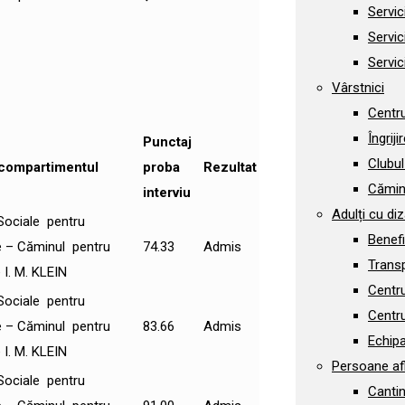
Servic
Servic
Servi
Vârstnici
Centru
Îngriji
Punctaj
Clubul
 compartimentul
proba
Rezultat
Căminu
interviu
Adulți cu diza
i Sociale pentru
Benefi
e – Căminul pentru
74.33
Admis
Trans
I. M. KLEIN
Centru
i Sociale pentru
Centru
e – Căminul pentru
83.66
Admis
Echip
I. M. KLEIN
Persoane afl
i Sociale pentru
Cantin