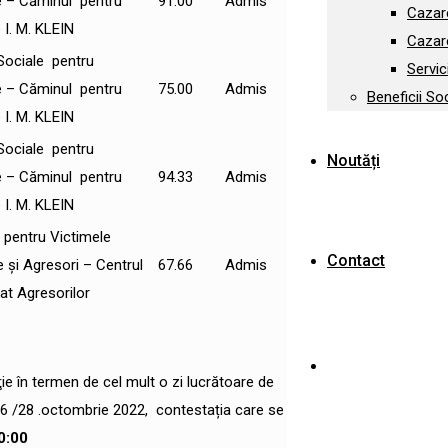
e – Căminul pentru
91.00
Admis
Cazar
I. M. KLEIN
Cazare
i Sociale pentru
Servic
e – Căminul pentru
75.00
Admis
Beneficii So
I. M. KLEIN
i Sociale pentru
Noutăți
e – Căminul pentru
94.33
Admis
I. M. KLEIN
 pentru Victimele
Contact
 și Agresori – Centrul
67.66
Admis
at Agresorilor
ie în termen de cel mult o zi lucrătoare de
1336 /28 .octombrie 2022, contestația care se
0:00