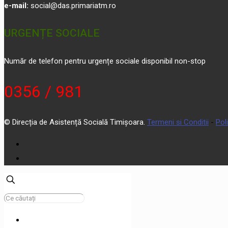
e-mail:
social@das.primariatm.ro
URGENȚE SOCIALE
Număr de telefon pentru urgențe sociale disponibil non-stop
0356 / 981
© Direcția de Asistență Socială Timișoara.
Termeni si Conditii
-
Pol