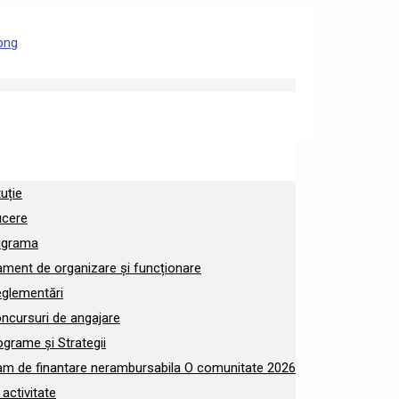
tuție
cere
igrama
ament de organizare și funcționare
eglementări
ncursuri de angajare
ograme și Strategii
am de finantare nerambursabila O comunitate 2026
activitate