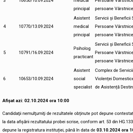
3
10650/10.09.2024
medical
Persoane Vârstnic
principal
persoane Vârstnice 
Asistent
Servicii și Benefici
4
10770/13.09.2024
medical
Persoane Vârstnic
principal
persoane Vârstnice 
Servicii și Benefici
Psiholog
5
10791/16.09.2024
Persoane Vârstnic
practicant
persoane Vârstnice 
Asistent
Complex de Servicii
6
10653/10.09.2024
social
Violenței Domestice
specialist
de Asistență Destin
Afișat azi: 02.10.2024 ora 10:00
Candidaţii nemulţumiţi de rezultatele obținute pot depune contestaţ
la data afişării rezultatului probei scrise, conform art. 53 din HG.
depune la registratura instituției, până în data de
03.10.2024 ora 1