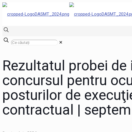
✕
Rezultatul probei de i
concursul pentru oc
posturilor de execuţ
contractual | septem