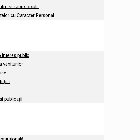
tru servicii sociale
telor cu Caracter Personal
e interes public
 veniturilor
lice
tuției
 publicații
nstituțională