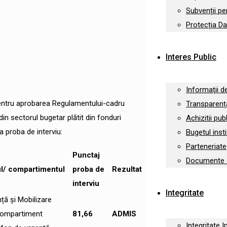
Subvenții pen
Protecția Da
Interes Public
Informaţii d
pentru aprobarea Regulamentului-cadru
Transparența
din sectorul bugetar plătit din fonduri
Achizitii pub
a proba de interviu:
Bugetul insti
Parteneriate
Punctaj
Documente și
ul/ compartimentul
proba de
Rezultat
interviu
Integritate
nță și Mobilizare
ompartiment
81,66
ADMIS
Integritate I