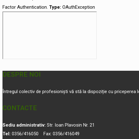
Factor Authentication.
Type:
OAuthException
DESPRE NOI
Întregul colectiv de profesioniști vă stă la dispoziție cu priceperea
CONTACTE
Sediu administrativ:
Str. Ioan Plavosin Nr. 21
Tel:
0356/416050 Fax: 0356/416049