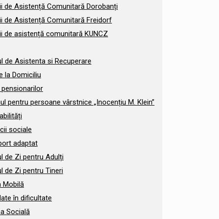
ii de Asistență Comunitară Dorobanți
ii de Asistență Comunitară Freidorf
cii de asistență comunitară KUNCZ
l de Asistenta si Recuperare
re la Domiciliu
 pensionarilor
l pentru persoane vârstnice „Inocențiu M. Klein”
bilități
cii sociale
port adaptat
l de Zi pentru Adulți
l de Zi pentru Tineri
a Mobilă
ate în dificultate
a Socială