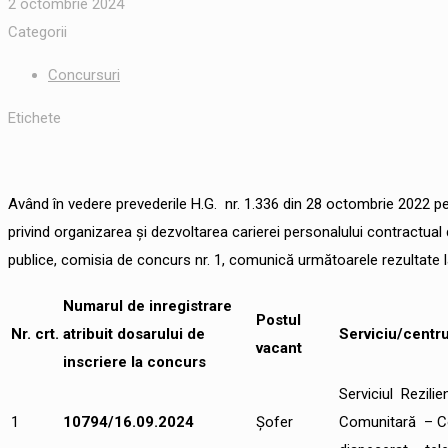
2 octombrie 2024
Categorii
Concursuri
Etichete
Având în vedere prevederile H.G. nr. 1.336 din 28 octombrie 2022 
privind organizarea şi dezvoltarea carierei personalului contractual 
publice, comisia de concurs nr. 1, comunică următoarele rezultate l
Numarul de inregistrare
Postul
Nr.
crt.
atribuit dosarului de
Serviciu/centr
vacant
inscriere la concurs
Serviciul Rezilie
1
10794/16.09.2024
Șofer
Comunitară – C