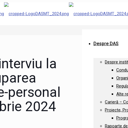
Despre DAS
nterviu la
Despre insti
Condu
uparea
Organ
Regul
ie-personal
Alte r
brie 2024
Carieră – Co
Proiecte, Pr
Progr
Rapoarte de 