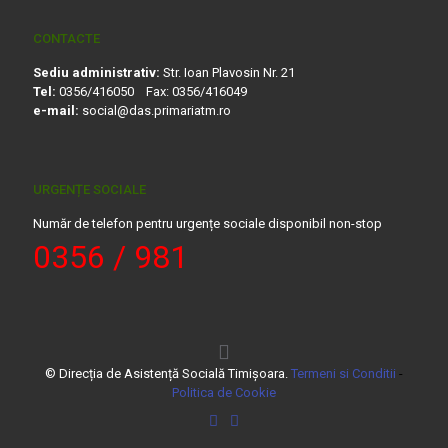
CONTACTE
Sediu administrativ:
Str. Ioan Plavosin Nr. 21
Tel:
0356/416050 Fax: 0356/416049
e-mail:
social@das.primariatm.ro
URGENȚE SOCIALE
Număr de telefon pentru urgențe sociale disponibil non-stop
0356 / 981
© Direcția de Asistență Socială Timișoara.
Termeni si Conditii
-
Politica de Cookie