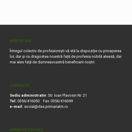
DESPRE NOI
Întregul colectiv de profesioniști vă stă la dispoziție cu priceperea
lor, dar și cu dragostea noastră față de profesia nobilă aleasă, dar
mai ales față de dumneavoastră beneficiarii noștri.
CONTACTE
Sediu administrativ:
Str. Ioan Plavosin Nr. 21
Tel:
0356/416050 Fax: 0356/416049
e-mail:
social@das.primariatm.ro
URGENȚE SOCIALE