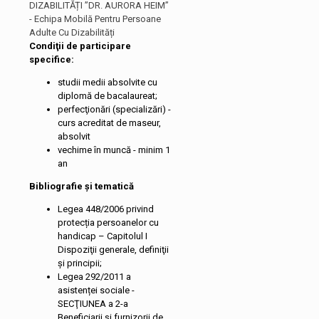
DIZABILITĂȚI ”DR. AURORA HEIM”
- Echipa Mobilă Pentru Persoane
Adulte Cu Dizabilități
Condiţii de participare
specifice:
studii medii absolvite cu
diplomă de bacalaureat;
perfecţionări (specializări) -
curs acreditat de maseur,
absolvit
vechime în muncă - minim 1
an
Bibliografie și tematică
Legea 448/2006 privind
protecția persoanelor cu
handicap – Capitolul I
Dispoziţii generale, definiţii
şi principii;
Legea 292/2011 a
asistenței sociale -
SECŢIUNEA a 2-a
Beneficiarii şi furnizorii de