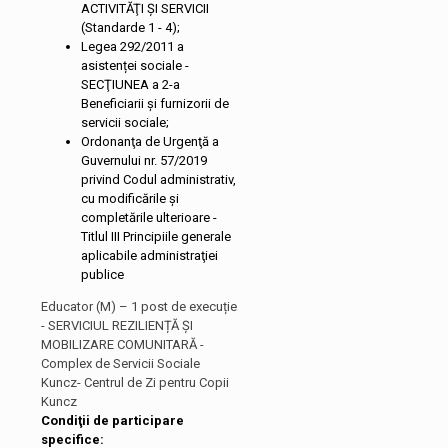
ACTIVITĂŢI ŞI SERVICII
(Standarde 1 - 4);
Legea 292/2011 a
asistenței sociale -
SECŢIUNEA a 2-a
Beneficiarii şi furnizorii de
servicii sociale;
Ordonanţa de Urgenţă a
Guvernului nr. 57/2019
privind Codul administrativ,
cu modificările și
completările ulterioare -
Titlul III Principiile generale
aplicabile administraţiei
publice
Educator (M) – 1 post de execuție
- SERVICIUL REZILIENȚĂ ȘI
MOBILIZARE COMUNITARĂ -
Complex de Servicii Sociale
Kuncz- Centrul de Zi pentru Copii
Kuncz
Condiţii de participare
specifice: