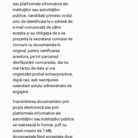
sau platformele informatice ale
instituţiilor sau autorităţilor
publice, candidaţii primesc codul
unic de identificare la o adresă de
e-mail comunicată de către
aceştia şi au obligaţia de a se
prezenta la secretarul comisiei de
concurs cu documentele în
original, pentru certificarea
acestora, pe tot parcursul
desfăşurării concursului, dar nu
mai târziu de data şi ora
organizării probei scrise/practice,
după caz, sub sancţiunea
neemiterii actului administrativ de
angajare.
Transmiterea documentelor prin
poşta electronică sau prin
platformele informatice ale
autorităţilor sau instituţiilor publice
se realizează în format .pdf cu
volum maxim de 1 MB,
documentele fiind acceptate doar