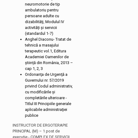
neuromotorie de tip
ambulatoriu pentru
persoane adulte cu
dizabilităţi, Modulul IV
activități și servicii
(standardul 1-7)
Anghel Diaconu- Tratat de
tehnică a masajului
terapeutic vol.1, Editura
Academiei Oamenilor de
știință din România, 2013 –
cap 1, 2, 3
Ordonanţa de Urgenţă a
Guvernului nr. 57/2019
privind Codul administrativ,
cu modificările și
completările ulterioare -
Titlul III Principiile generale
aplicabile administraţiei
publice
INSTRUCTOR DE ERGOTERAPIE
PRINCIPAL (M) – 1 post de
execuție - COMPLEX DE SERVICII