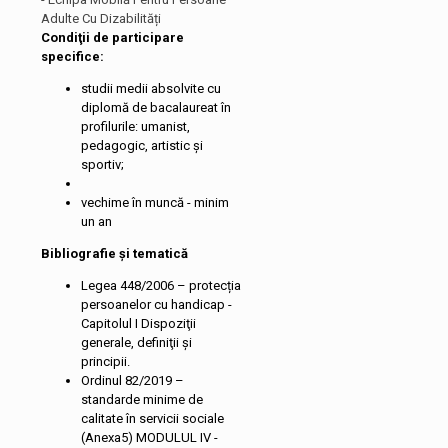
Adulte Cu Dizabilități
Condiţii de participare
specifice:
studii medii absolvite cu
diplomă de bacalaureat în
profilurile: umanist,
pedagogic, artistic și
sportiv;
vechime în muncă - minim
un an
Bibliografie și tematică
Legea 448/2006 – protecția
persoanelor cu handicap -
Capitolul I Dispoziţii
generale, definiţii şi
principii.
Ordinul 82/2019 –
standarde minime de
calitate în servicii sociale
(Anexa5) MODULUL IV -