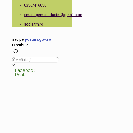
0356/416050
cmanagement.dastm@gmail.com
socialtm.ro
sau pe
posturi.gov.ro
Distribuie
✕
Facebook
Posts