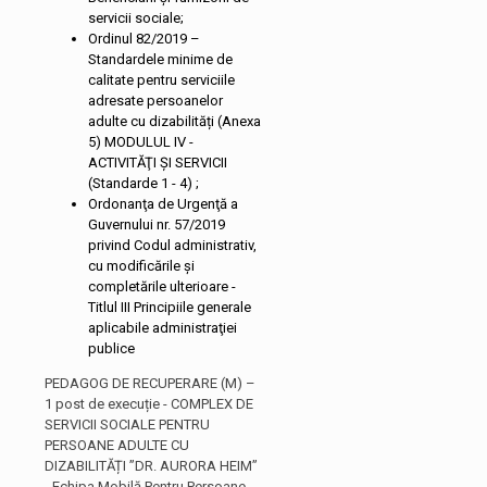
servicii sociale;
Ordinul 82/2019 –
Standardele minime de
calitate pentru serviciile
adresate persoanelor
adulte cu dizabilități (Anexa
5) MODULUL IV -
ACTIVITĂŢI ŞI SERVICII
(Standarde 1 - 4) ;
Ordonanţa de Urgenţă a
Guvernului nr. 57/2019
privind Codul administrativ,
cu modificările și
completările ulterioare -
Titlul III Principiile generale
aplicabile administraţiei
publice
PEDAGOG DE RECUPERARE (M) –
1 post de execuție - COMPLEX DE
SERVICII SOCIALE PENTRU
PERSOANE ADULTE CU
DIZABILITĂȚI ”DR. AURORA HEIM”
- Echipa Mobilă Pentru Persoane