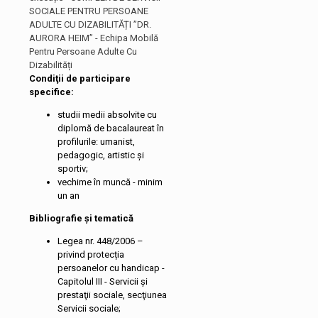
SOCIALE PENTRU PERSOANE
ADULTE CU DIZABILITĂȚI ”DR.
AURORA HEIM” - Echipa Mobilă
Pentru Persoane Adulte Cu
Dizabilități
Condiţii de participare
specifice:
studii medii absolvite cu
diplomă de bacalaureat în
profilurile: umanist,
pedagogic, artistic și
sportiv;
vechime în muncă - minim
un an
Bibliografie și tematică
Legea nr. 448/2006 –
privind protecția
persoanelor cu handicap -
Capitolul III - Servicii şi
prestaţii sociale, secţiunea
Servicii sociale;