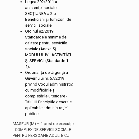
Legea 292/2011 a
asistenței sociale -
SECŢIUNEA a 2-a
Beneficiarii şi furnizorii de
servicii sociale;
Ordinul 82/2019 –
Standardele minime de
calitate pentru serviciile
sociale (Anexa 5) -
MODULUL IV - ACTIVITĂŢI
ŞI SERVICII (Standarde 1 -
4);
Ordonanţa de Urgenţă a
Guvernului nr. 57/2019
privind Codul administrativ,
cu modificările și
completările ulterioare -
Titlul III Principiile generale
aplicabile administraţiei
publice
MASEUR (M) – 1 post de execuție
- COMPLEX DE SERVICII SOCIALE
PENTRU PERSOANE ADULTE CU