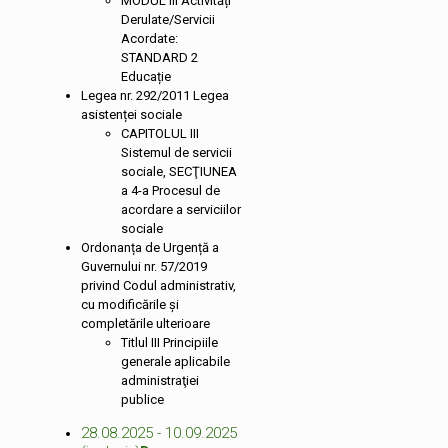
MODUL III Activități
Derulate/Servicii
Acordate:
STANDARD 2
Educație
Legea nr. 292/2011 Legea
asistenței sociale
CAPITOLUL III
Sistemul de servicii
sociale, SECŢIUNEA
a 4-a Procesul de
acordare a serviciilor
sociale
Ordonanța de Urgență a
Guvernului nr. 57/2019
privind Codul administrativ,
cu modificările și
completările ulterioare
Titlul III Principiile
generale aplicabile
administraţiei
publice
28.08.2025 - 10.09.2025