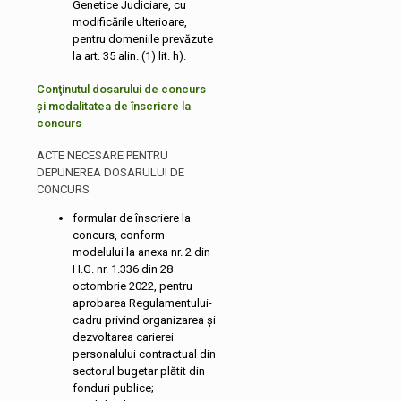
Genetice Judiciare, cu
modificările ulterioare,
pentru domeniile prevăzute
la art. 35 alin. (1) lit. h).
Conţinutul dosarului de concurs
și modalitatea de înscriere la
concurs
ACTE NECESARE PENTRU
DEPUNEREA DOSARULUI DE
CONCURS
formular de înscriere la
concurs, conform
modelului la anexa nr. 2 din
H.G. nr. 1.336 din 28
octombrie 2022, pentru
aprobarea Regulamentului-
cadru privind organizarea şi
dezvoltarea carierei
personalului contractual din
sectorul bugetar plătit din
fonduri publice;