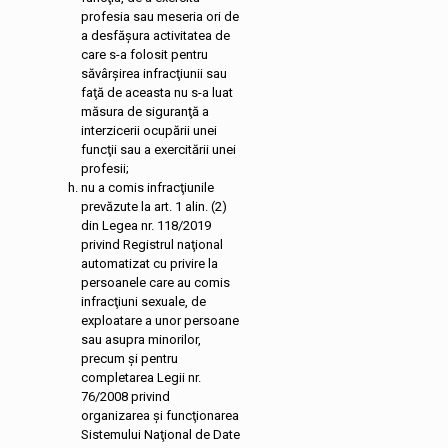
profesia sau meseria ori de
a desfăşura activitatea de
care s-a folosit pentru
săvârşirea infracţiunii sau
faţă de aceasta nu s-a luat
măsura de siguranţă a
interzicerii ocupării unei
funcţii sau a exercitării unei
profesii;
nu a comis infracţiunile
prevăzute la art. 1 alin. (2)
din Legea nr. 118/2019
privind Registrul naţional
automatizat cu privire la
persoanele care au comis
infracţiuni sexuale, de
exploatare a unor persoane
sau asupra minorilor,
precum şi pentru
completarea Legii nr.
76/2008 privind
organizarea şi funcţionarea
Sistemului Naţional de Date