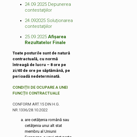
24.09.2025
Depunerea
contestaţiilor
24.092025
Soluționarea
contestaţiilor
25.09.2025
Afișarea
Rezultatelor Finale
Toate posturile sunt de natură
contractuală, cu normă
întreagă de lucru – 8 ore pe
zi/40 de ore pe săptămână, pe
perioadă nedeterminată.
CONDIȚII DE OCUPARE A UNEI
FUNCȚII CONTRACTUALE
CONFORM ART.15 DIN H.G.
NR.1336/28.10.2022
are cetăţenia română sau
cetăţenia unui alt stat
membru al Uniunii