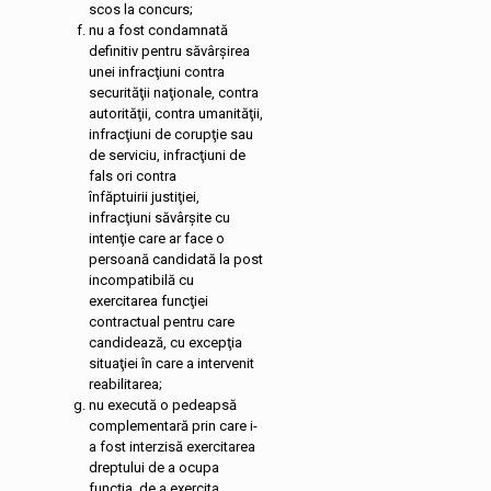
scos la concurs;
nu a fost condamnată
definitiv pentru săvârşirea
unei infracţiuni contra
securităţii naţionale, contra
autorităţii, contra umanităţii,
infracţiuni de corupţie sau
de serviciu, infracţiuni de
fals ori contra
înfăptuirii justiţiei,
infracţiuni săvârşite cu
intenţie care ar face o
persoană candidată la post
incompatibilă cu
exercitarea funcţiei
contractual pentru care
candidează, cu excepţia
situaţiei în care a intervenit
reabilitarea;
nu execută o pedeapsă
complementară prin care i-
a fost interzisă exercitarea
dreptului de a ocupa
funcţia, de a exercita