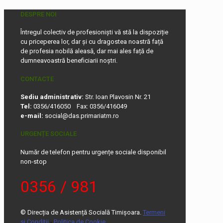
DESPRE NOI
Întregul colectiv de profesioniști vă stă la dispoziție
cu priceperea lor, dar și cu dragostea noastră față
de profesia nobilă aleasă, dar mai ales față de
dumneavoastră beneficiarii noștri.
CONTACTE
Sediu administrativ:
Str. Ioan Plavosin Nr. 21
Tel:
0356/416050 Fax: 0356/416049
e-mail:
social@das.primariatm.ro
URGENȚE SOCIALE
Număr de telefon pentru urgențe sociale disponibil
non-stop
0356 / 981
© Direcția de Asistență Socială Timișoara.
Termeni
si Conditii
-
Politica de Cookie