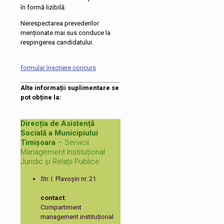
în formă lizibilă.
Nerespectarea prevederilor
menționate mai sus conduce la
respingerea candidatului.
formular înscriere concurs
Alte informații suplimentare se
pot obține la:
Direcția de Asistență
Socială a Municipiului
Timișoara
– Servicii
Management Instituțional
Juridic și Relații Publice
Str. I. Plavoșin nr. 21
contact
:
Compartiment
management instituțional