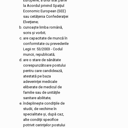
Europene, a unui stat parte
la Acordul privind Spaţiul
Economic European (SEE)
sau cetăţenia Confederaţiei
Elveţiene;
cunoaşte limba română,
scris şi vorbit;
are capacitate de muncă în
conformitate cu prevederile
Legii nr. 53/2003 - Codul
muncii, republicată;
are o stare de sănătate
corespunzătoare postului
pentru care candidează,
atestată pe baza
adeverinţei medicale
eliberate de medicul de
familie sau de unităţile
sanitare abilitate;
îndeplineşte condiţiile de
studii, de vechime în
specialitate şi, după caz,
alte condiţii specifice
potrivit cerinţelor postului