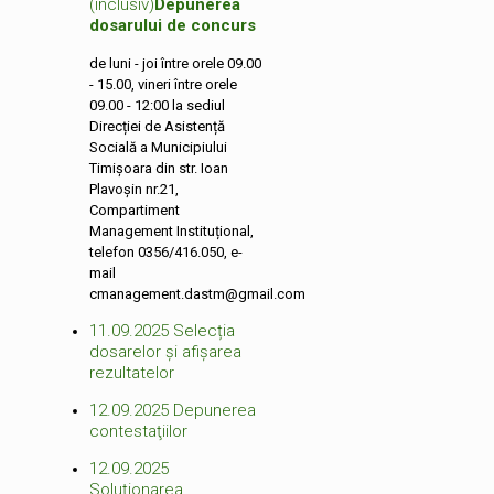
(inclusiv)
Depunerea
dosarului de concurs
de luni - joi între orele 09.00
- 15.00, vineri între orele
09.00 - 12:00 la sediul
Direcției de Asistență
Socială a Municipiului
Timișoara din str. Ioan
Plavoşin nr.21,
Compartiment
Management Instituțional,
telefon 0356/416.050, e-
mail
cmanagement.dastm@gmail.com
11.09.2025
Selecția
dosarelor și afișarea
rezultatelor
12.09.2025
Depunerea
contestaţiilor
12.09.2025
Soluţionarea