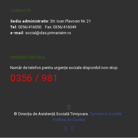
CONTACTE
Sediu administrativ:
Str. Ioan Plavosin Nr. 21
Tel:
0356/416050 Fax: 0356/416049
e-mail:
social@das.primariatm.ro
URGENȚE SOCIALE
Număr de telefon pentru urgențe sociale disponibil non-stop
0356 / 981
© Direcția de Asistență Socială Timișoara.
Termeni si Conditii
-
Politica de Cookie