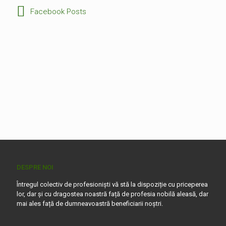
Facebook Posts
DESPRE NOI
Întregul colectiv de profesioniști vă stă la dispoziție cu priceperea
lor, dar și cu dragostea noastră față de profesia nobilă aleasă, dar
mai ales față de dumneavoastră beneficiarii noștri.