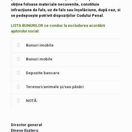
obține foloase materiale necuvenite, constituie
infracțiune de fals, uz de fals sau înșelăciune, după caz, si
se pedepsește potrivit dispozițiilor Codului Penal.
LISTA BUNURILOR ce conduc la excluderea acordării
ajutorului social:
Bunuri imobile
Bunuri mobile
Depozite bancare
Terenuri/animale şi/sau păsări
NOTĂ:
Director general
Emese Esztero