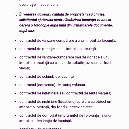
declarație în acest sens.
În vederea dovedirii calității de proprietar sau chiriaș,
solicitantul ajutorului pentru încălzirea locuinței va anexa
cererii o fotocopie după unul din următoarele documente,
după caz:
contractul de vânzare-cumpărare a unui imobil tip locuință;
contractul de donație a unui imobil tip locuință;
contractul de vânzare-cumpărare sau de donație a unui
imobil tip locuință cu clauza de abitație, uz sau uzufruct
viager;
contractul de schimb de locuințe;
contractul (convenția) de partaj voluntar;
contractul de întreținere sau contractul de rentă viageră;
contractul de închiriere (locațiune) care are ca obiect un
imobil tip locuință, din fondul locativ de stat;
contractul de comodat (împrumutul de folosință) a unui
imobil cu destinația de locuință;