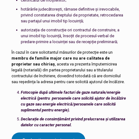
certificatul de moștenitor;
hotărârile judecătorești, rămase definitive și irevocabile,
privind constatarea dreptului de proprietate, retrocedarea
sau partajul unui imobil tip locuință;
autorizația de construcție ori contractul de construire, a
unui imobil tip locuință, însoțit de procesul-verbal de
predare-primire a locuinței sau de recepție preliminară;
În cazul în care solicitantul măsurilor de protecție este un
membru de familie major care nu are calitatea de
proprietar sau
chiriaș
, acesta va prezenta împuternicirea
legală (notarială) din partea proprietarului sau a titularului
contractului de închiriere, dovedind totodată că are domiciliul
sau reședința la adresa pentru care solicită ajutorul de încălzire.
Fotocopie după ultimele facturi de gaze naturale/energie
electrică (pentru persoanele care solicită ajutor de încălzire
cu gaze sau energie electrică/persoanele care solicită
suplimentul pentru energie).
Declarație de consimțământ privind prelucrarea și utilizarea
datelor cu caracter personal.