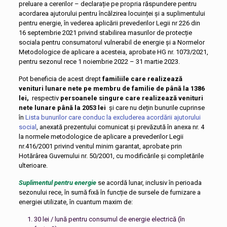
preluare a cererilor – declarație pe propria răspundere pentru
acordarea ajutorului pentru încălzirea locuinței și a suplimentului
pentru energie, în vederea aplicării prevederilor Legii nr 226 din
16 septembrie 2021 privind stabilirea masurilor de protecție
sociala pentru consumatorul vulnerabil de energie și a Normelor
Metodologice de aplicare a acesteia, aprobate HG nr. 1073/2021,
pentru sezonul rece 1 noiembrie 2022 – 31 martie 2023.
Pot beneficia de acest drept
familiile care realizează
venituri lunare nete pe membru de familie de până la
1386
lei,
respectiv
persoanele singure care realizează venituri
nete lunare până la
2053 lei
și care nu
dețin bunurile cuprinse
în
Lista bunurilor care conduc la excluderea acordării ajutorului
social
, anexată prezentului comunicat și prevăzută în anexa nr. 4
la normele metodologice de aplicare a prevederilor Legii
nr.416/2001 privind venitul minim garantat, aprobate prin
Hotărârea Guvernului nr. 50/2001, cu modificările și completările
ulterioare.
Suplimentul pentru energie
se acordă lunar, inclusiv în perioada
sezonului rece, în sumă fixă în funcție de sursele de furnizare a
energiei utilizate, în cuantum maxim de:
30 lei / lună pentru consumul de energie electrică (în