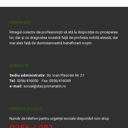
DESPRE NOI
Întregul colectiv de profesioniști vă stă la dispoziție cu priceperea
lor, dar și cu dragostea noastră față de profesia nobilă aleasă, dar
mai ales față de dumneavoastră beneficiarii noștri.
CONTACTE
Sediu administrativ:
Str. Ioan Plavosin Nr. 21
Tel:
0356/416050 Fax: 0356/416049
e-mail:
social@das.primariatm.ro
URGENȚE SOCIALE
Număr de telefon pentru urgențe sociale disponibil non-stop