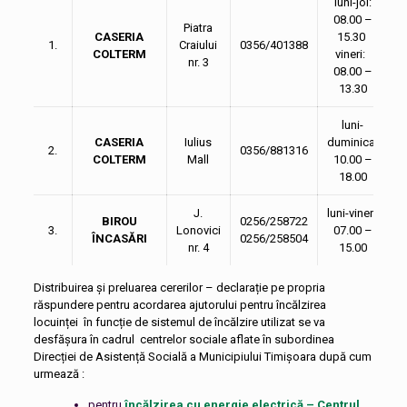
luni-joi:
08.
00
–
Piatra
CASERIA
15.
30
1.
Craiului
0356/401388
COLTERM
vineri:
nr. 3
08.
00
–
13.
30
luni-
CASERIA
Iulius
duminica:
2.
0356/881316
COLTERM
Mall
10.
00
–
18.
00
J.
luni-vineri:
BIROU
0256/258722
3.
Lonovici
07.
00
–
ÎNCASĂRI
0256/258504
nr. 4
15.
00
Distribuirea și preluarea cererilor – declarație pe propria
răspundere pentru acordarea ajutorului pentru încălzirea
locuinței în funcție de sistemul de încălzire utilizat se va
desfășura în cadrul centrelor sociale aflate în subordinea
Direcției de Asistență Socială a Municipiului Timișoara după cum
urmează :
pentru
încălzirea cu energie electrică – Centrul