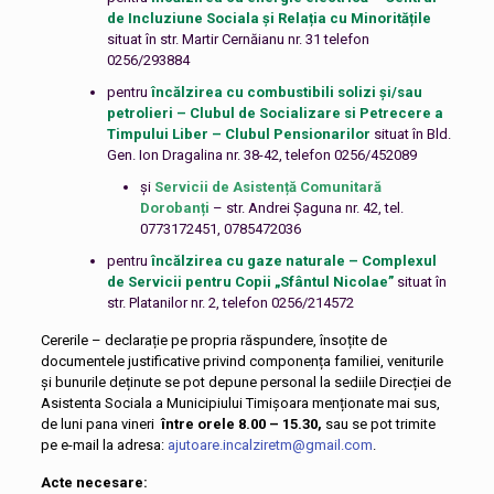
de Incluziune Sociala și Relația cu Minoritățile
situat în str. Martir Cernăianu nr. 31 telefon
0256/293884
pentru
încălzirea cu combustibili solizi și/sau
petrolieri – Clubul de Socializare si Petrecere a
Timpului Liber – Clubul Pensionarilor
situat în Bld.
Gen. Ion Dragalina nr. 38-42, telefon 0256/452089
și
Servicii de Asistență Comunitară
Dorobanți
– str. Andrei Șaguna nr. 42, tel.
0773172451, 0785472036
pentru
încălzirea cu gaze naturale – Complexul
de Servicii pentru Copii „Sfântul Nicolae”
situat în
str. Platanilor nr. 2, telefon 0256/214572
Cererile – declarație pe propria răspundere, însoțite de
documentele justificative privind componența familiei, veniturile
și bunurile deținute se pot depune personal la sediile Direcției de
Asistenta Sociala a Municipiului Timișoara menționate mai sus,
de luni pana vineri
între orele 8.00 – 15.30,
sau se pot trimite
pe e-mail la adresa:
ajutoare.incalziretm@gmail.com
.
Acte necesare: