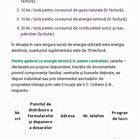
factură);
10 lei / lună pentru consumul de gaze naturale (în factură);
10 lei / lună pentru consumul de energie termică (în factură);
20 lei / lună pentru consumul de combustibili solizi și/sau
petrolieri (la titular)
În situația în care singura sursă de energie utilizată este energia
electrică, cuantumul suplimentului este de 70 lei/lună.
Pentru ajutorul cu energie termică în sistem centralizat
, cererile –
declarație pe propria răspundere, însoțite de documentele
privind componența familiei, veniturile și bunurile deținute, se
depun individual sau prin intermediul asociațiilor de
proprietari/chiriași prin cele 3 locații ale S.C. Colterm S.A.,
respectiv:
Punctul de
distribuire a
Nr.
Program
formularelor
Adresa
Nr. telefon
crt.
de lucru
și depunere
a dosarelor