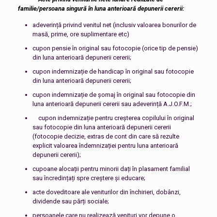
familie/persoana singură în luna anterioară depunerii cererii:
adeverință privind venitul net (inclusiv valoarea bonurilor de
masă, prime, ore suplimentare etc)
cupon pensie în original sau fotocopie (orice tip de pensie)
din luna anterioară depunerii cererii;
cupon indemnizație de handicap în original sau fotocopie
din luna anterioară depunerii cererii;
cupon indemnizație de șomaj în original sau fotocopie din
luna anterioară depunerii cererii sau adeverință A.J.O.F.M.;
cupon indemnizație pentru creșterea copilului în original
sau fotocopie din luna anterioară depunerii cererii
(fotocopie decizie, extras de cont din care să rezulte
explicit valoarea îndemnizației pentru luna anterioară
depunerii cererii);
cupoane alocații pentru minorii dați în plasament familial
sau încredințați spre creștere și educare;
acte doveditoare ale veniturilor din închirieri, dobânzi,
dividende sau părți sociale;
persoanele care nu realizează venituri vor depune o