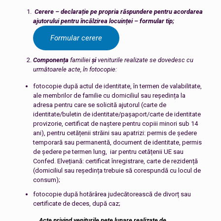
Cerere – declarație pe propria răspundere pentru acordarea
ajutorului pentru încălzirea locuinței – formular tip;
Formular cerere
Componența
familiei
și
veniturile realizate se dovedesc cu
următoarele acte, în fotocopie:
fotocopie după actul de identitate, în termen de valabilitate,
ale membrilor de familie cu domiciliul sau reședința la
adresa pentru care se solicită ajutorul (carte de
identitate/buletin de identitate/pașaport/carte de identitate
provizorie, certificat de naștere pentru copiii minori sub 14
ani), pentru cetățenii străini sau apatrizi: permis de ședere
temporară sau permanentă, document de identitate, permis
de ședere pe termen lung, iar pentru cetățenii UE sau
Confed. Elvețiană: certificat înregistrare, carte de rezidență
(domiciliul sau reședința trebuie să corespundă cu locul de
consum);
fotocopie după hotărârea judecătorească de divorț sau
certificate de deces, după caz;
Acte privind veniturile nete lunare realizate de