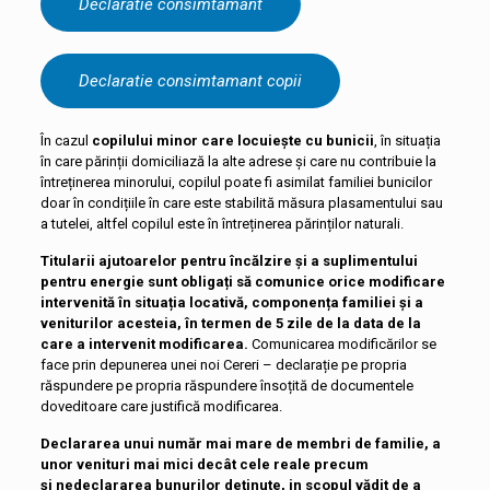
Declaratie consimtamant
Declaratie consimtamant copii
În cazul
copilului minor care locuiește cu bunicii
, în situația
în care părinții domiciliază la alte adrese şi care nu contribuie la
întreținerea minorului, copilul poate fi asimilat familiei bunicilor
doar în condițiile în care este stabilită măsura plasamentului sau
a tutelei, altfel copilul este în întreținerea părinților naturali.
Titularii ajutoarelor pentru încălzire și a suplimentului
pentru energie sunt obligați să comunice orice modificare
intervenită în situația locativă, componența familiei și a
veniturilor acesteia, în termen de 5 zile de la data de la
care a intervenit modificarea.
Comunicarea modificărilor se
face prin depunerea unei noi
Cereri – declarație pe propria
răspundere pe propria răspundere însoțită de documentele
doveditoare care justifică modificarea.
Declararea unui număr mai mare de membri de familie, a
unor venituri mai mici decât cele reale precum
și nedeclararea bunurilor deținute, in scopul vădit de a