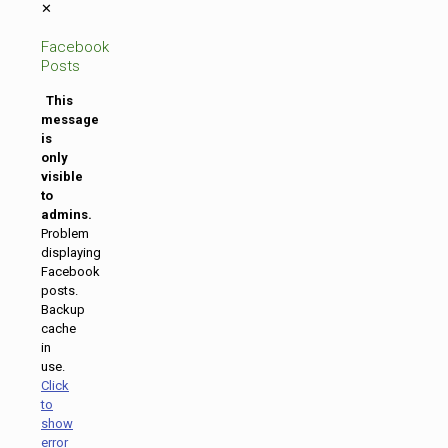
✕
Facebook
Posts
This
message
is
only
visible
to
admins.
Problem
displaying
Facebook
posts.
Backup
cache
in
use.
Click
to
show
error