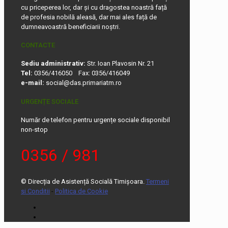
cu priceperea lor, dar și cu dragostea noastră față
de profesia nobilă aleasă, dar mai ales față de
dumneavoastră beneficiarii noștri.
CONTACTE
Sediu administrativ:
Str. Ioan Plavosin Nr. 21
Tel:
0356/416050 Fax: 0356/416049
e-mail:
social@das.primariatm.ro
URGENȚE SOCIALE
Număr de telefon pentru urgențe sociale disponibil
non-stop
0356 / 981
© Direcția de Asistență Socială Timișoara.
Termeni
si Conditii
-
Politica de Cookie