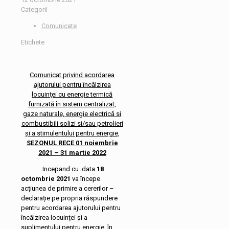
Categorii
Comunicate
Etichete
Comunicat privind acordarea
ajutorului pentru încălzirea
locuinţei cu energie termică
furnizată în sistem centralizat,
gaze naturale, energie electrică si
combustibili solizi si/sau petrolieri
şi a stimulentului pentru energie,
SEZONUL RECE 01 noiembrie
2021 – 31 martie 2022
Incepand cu data
18
octombrie 2021
va începe
acțiunea de primire a cererilor –
declarație pe propria răspundere
pentru acordarea ajutorului pentru
încălzirea locuinței şi a
suplimentului pentru energie, în