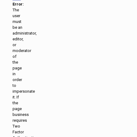
Error:
The
user
must
be an
administrator,
editor,
or
moderator
of
the
page
in
order
to
impersonate
it. If
the
page
business
requires
Two
Factor