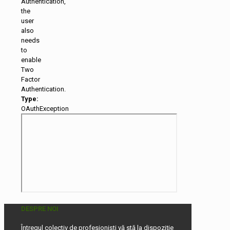
Authentication,
the
user
also
needs
to
enable
Two
Factor
Authentication.
Type:
OAuthException
DESPRE NOI
Întregul colectiv de profesioniști vă stă la dispoziție