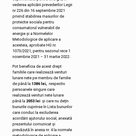
vederea aplicării prevederilor Legii
nr 226 din 16 septembrie 2021
privind stabilirea masurilor de
protectie sociala pentru
consumatorul vulnerabil de
energie şi a Normelelor
Metodologice de aplicare a
acesteia, aprobate HG nr.
1073/2021, pentru sezonul rece 1
noiembrie 2021 – 31 martie 2022 .
Pot beneficia de acest drept
familiile care realizează venituri
lunare nete pe membru de familie
de până la
1386 lei,
respectiv
persoanele singure care
realizează venituri nete lunare
până la
2053 lei
și care nu dețin
bunurile cuprinse în Lista bunurilor
care conduc la excluderea
acordării ajutorului social, anexată
prezentului comunicat și
prevăzută în anexa nr. 4 la normele
metodologice de aplicare a