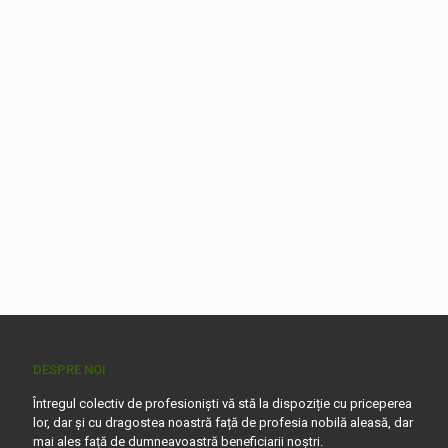
DESPRE NOI
Întregul colectiv de profesioniști vă stă la dispoziție cu priceperea
lor, dar și cu dragostea noastră față de profesia nobilă aleasă, dar
mai ales față de dumneavoastră beneficiarii noștri.