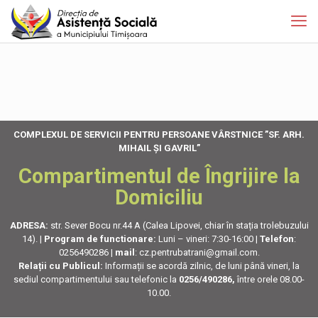
COMPLEXUL DE SERVICII PENTRU PERSOANE VÂRSTNICE ”SF. ARH.
MIHAIL ȘI GAVRIL”
Compartimentul de Îngrijire la
Domiciliu
ADRESA:
str. Sever Bocu nr.44 A (Calea Lipovei, chiar în stația trolebuzului
14). |
Program de functionare:
Luni – vineri: 7:30-16:00 |
Telefon
:
0256490286 |
mail
: cz.pentrubatrani@gmail.com
.
Relații cu Publicul:
Informații se acordă zilnic, de luni până vineri, la
sediul compartimentului sau telefonic la
0256/490286,
între orele 08.00-
10.00.