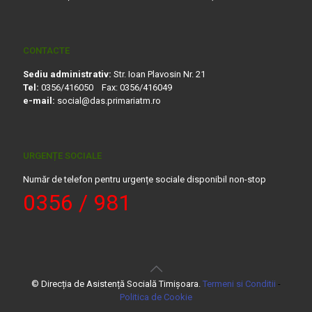
CONTACTE
Sediu administrativ:
Str. Ioan Plavosin Nr. 21
Tel:
0356/416050 Fax: 0356/416049
e-mail:
social@das.primariatm.ro
URGENȚE SOCIALE
Număr de telefon pentru urgențe sociale disponibil non-stop
0356 / 981
© Direcția de Asistență Socială Timișoara.
Termeni si Conditii
-
Politica de Cookie