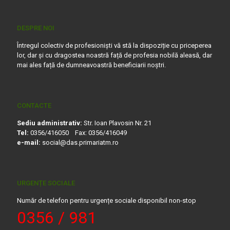
DESPRE NOI
Întregul colectiv de profesioniști vă stă la dispoziție cu priceperea
lor, dar și cu dragostea noastră față de profesia nobilă aleasă, dar
mai ales față de dumneavoastră beneficiarii noștri.
CONTACTE
Sediu administrativ:
Str. Ioan Plavosin Nr. 21
Tel:
0356/416050 Fax: 0356/416049
e-mail:
social@das.primariatm.ro
URGENȚE SOCIALE
Număr de telefon pentru urgențe sociale disponibil non-stop
0356 / 981