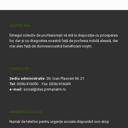
DESPRE NOI
Întregul colectiv de profesioniști vă stă la dispoziție cu priceperea
lor, dar și cu dragostea noastră față de profesia nobilă aleasă, dar
mai ales față de dumneavoastră beneficiarii noștri.
CONTACTE
Sediu administrativ:
Str. Ioan Plavosin Nr. 21
Tel:
0356/416050 Fax: 0356/416049
e-mail:
social@das.primariatm.ro
URGENȚE SOCIALE
Număr de telefon pentru urgențe sociale disponibil non-stop