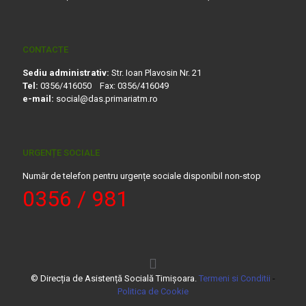
CONTACTE
Sediu administrativ:
Str. Ioan Plavosin Nr. 21
Tel:
0356/416050 Fax: 0356/416049
e-mail:
social@das.primariatm.ro
URGENȚE SOCIALE
Număr de telefon pentru urgențe sociale disponibil non-stop
0356 / 981
© Direcția de Asistență Socială Timișoara.
Termeni si Conditii
-
Politica de Cookie