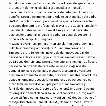
faptelor de corupție. Particularități privind normele specifice de
protecție în domeniul sănătății și securității în muncă”.
Evenimentul a fost organizat de către departamentul Servicii și
Beneficii Sociale pentru Persoane Adulte cu Dizabilități din cadrul
DAS MT în colaborare cu personalul de specialitate al direcției.
Sesiunea de instruire profesională a avut loc la Casa Tineretului –
Fundația Județeană pentru Tineret Timiș și a fost dedicată
asistenților personali angajați în cadrul Direcției de Asistență
Socială a Municipiului Timișoara.
Prezent la eveniment, primarul Municipiului Timișoara, Dominic
Fritz, le-a transmis participanților: “ Sunt ferm convins că
Timișoara are la fel de mult nevoie de dumneavoastră și de
persoanele de care aveți grijă, cum dumneavoastră aveți nevoie
de Direcția de Asistență Socială, Primărie, alte instituții. Cu fiecare
persoană cu dizabilitate care este inclusă în viața noastră
comună, noi ca o comunitate creștem. Creștem în diversitate,
creștem în experiență, în empatie, creștem bunătatea. Toată lupta
pentru un oraș mai accesibil, mai prietenos cu persoanele cu
dizabilități, nu este doar o luptă pentru dumneavoastră și
familiile dumneavoastră, este de fapt o luptă importantă pentru
tot orașul, indiferent dacă ai sau nu o dizabilitate. Noi toți avem
nevoie să fim o comunitate care învață cum să depășim bariere.“
Mesajul Directorului General DAS MT, doamna Emese Eszteró: