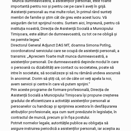
“Munca dumneavoastră, a asistenților personali, este foarte
importantă pentru noi și pentru cei pe care îi aveți în grijă.
Asistenții personali au mai multe roluri, în primul rând sunteți
membri de familie și știm cât de greu este acest lucru. Vă
asigurăm de tot sprijinul nostru. Suntem aici, împreună, pentru că
instituția noastră, Direcția de Asistență Socială a Municipiului
Timișoara, este alături de dumneavoastră, cu tot ce ne obligă și
ne permite legea.”
Directorul General Adjunct DAS MT, doamna Simona Potîng,
coordonatorul serviciului care se ocupă de asistenții personali, a
transmis: „Apreciem foarte mult munca dumneavoastră, a
asistenților personali. De dumneavoastră depinde modul în care
o persoană cu dizabilități are contact cu societatea, poate să
intre în societate, să socializeze și să nu rămână undeva ascunsă
în anonimat. Dorim să știți că, ori de câte ori veți apela la noi,
avem servicii și centre în care vă putem sprijini.“
Prin aceste programe de formare profesională, Direcția de
Asistență Socială a Municipiului Timișoara își propune creșterea
gradului de eficientizare a activității asistenților personali ai
persoanelor cu handicap și sprijinirea acestora în desfășurarea
atribuțiilor profesionale, așa cum sunt prevăzute în legislație, în
contractul de muncă, precum și în fișa postului.
Potrivit normelor legale, autorităţile publice au obligaţia să
asigure instruirea periodică a asistenților personali, iar aceștia au