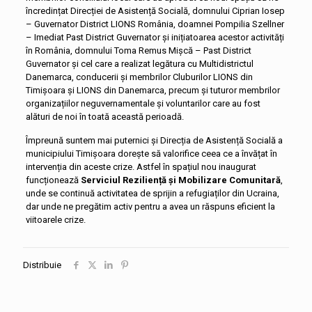
încredințat Direcției de Asistență Socială, domnului Ciprian Iosep
– Guvernator District LIONS România, doamnei Pompilia Szellner
– Imediat Past District Guvernator și inițiatoarea acestor activități
în România, domnului Toma Remus Mișcă – Past District
Guvernator și cel care a realizat legătura cu Multidistrictul
Danemarca, conducerii și membrilor Cluburilor LIONS din
Timișoara și LIONS din Danemarca, precum și tuturor membrilor
organizațiilor neguvernamentale și voluntarilor care au fost
alături de noi în toată această perioadă.
Împreună suntem mai puternici și Direcția de Asistență Socială a
municipiului Timișoara dorește să valorifice ceea ce a învățat în
intervenția din aceste crize. Astfel în spațiul nou inaugurat
funcționează
Serviciul Reziliență și Mobilizare Comunitară
,
unde se continuă activitatea de sprijin a refugiaților din Ucraina,
dar unde ne pregătim activ pentru a avea un răspuns eficient la
viitoarele crize.
Distribuie