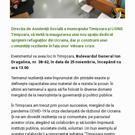
Direcția de Asistență Socială a municipiului Timișoara și LIONS
Timișoara, vă invită la inaugurarea unui nou spațiu dedicat
sprijinirii refugiaților din Ucraina, dar și construirii unei
comunități reziliente în fața unor viitoare crize.
Evenimentul va avea loc în Timișoara,
Bulevardul General Ion
Dragalina, nr. 38-42, în data de 25 noiembrie, începând cu
ora 13.00
.
Termenul reziliență este împrumutat din științele exacte și
definește capacitatea unui material de a rezista la șocuri. În
ultimii ani termenul a ajuns să fie folosit în diverse domenii
mergând de la neuroștiințe la guvernanță și politici publice.
În Timișoara am trecut prin șocuri succesive, mergând de la
pandemia COVID-19 la criza declanșată de războiul din Ucraina.
Și ne-am dovedit reziliența ca și comunitate, pe parcursul
acestor crize, alegând să colaborăm și să lucrăm împreună:
instituții publice, societate civilă, voluntari. Un bun exemplu al
acestei colaborări l-a reprezentat inițiativa ”Timișoara pentru