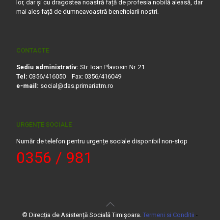
lor, dar și cu dragostea noastră față de profesia nobilă aleasă, dar
mai ales față de dumneavoastră beneficiarii noștri.
CONTACTE
Sediu administrativ:
Str. Ioan Plavosin Nr. 21
Tel:
0356/416050 Fax: 0356/416049
e-mail:
social@das.primariatm.ro
URGENȚE SOCIALE
Număr de telefon pentru urgențe sociale disponibil non-stop
0356 / 981
© Direcția de Asistență Socială Timișoara.
Termeni si Conditii
-