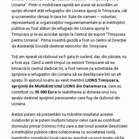
Ucraina”. Printr-o mobilizare rapidă am putut să acordăm un
sprijin eficient atât refugiaților din Ucraina ajunși în Timișoara, cât
și ucrainenilor rămași în țara lor. Sute de oameni – voluntari,
reprezentanți ai organizațiilor neguvernamentale și ai instituțiilor
publice au fost alături de refugiații din Ucraina ajunși în
Timișoara și le-au acordat sprijin la Centrul de suport ”Timișoara
pentru Ucraina”. Prima noastră gazdă a fost un centru al Direcției
de Asistență Socială destinat seniorilor din Timișoara.
Toți am sperat că războiul va fi gata în curând, dar, din păcate, nu
a fost așa. Când a venit timpul ca seniorii Timișoarei să se
întoarcă în centrul dedicat lor, a fost nevoie ca activitatea de
sprijinire a refugiaților din Ucraina să se desfășoare într-un alt
spațiu. În ajutorul nostru au venit membrii
LIONS Timișoara,
sprijiniți de Multidistrictul LIONS din Danemarca
, care au
contribuit cu
35.000 Euro
la reabilitarea și dotarea unui nou
spațiu destinat sprijinirii persoanelor care fug de războiul din
Ucraina.
Astăzi putem să prezentăm cu mândrie rezultatul acestei
colaborări și le putem mulțumi tuturor celor care au contribuit:
domnului primar Dominic Fritz care a dat tonul acestei deschideri
a instituțiilor publice către colaborarea cu societatea civilă,
membrilor consiliului local care au aprobat ca noul spațiu să fie